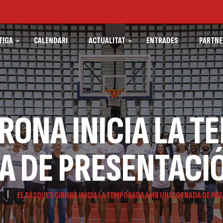
TIGA
CALENDARI
ACTUALITAT
ENTRADES
PARTNE
IRONA
PATROCINADORS SP
ACTUALITAT SPAR GIRONA
ET GIRONA
PARTNERS BÀSQUET
ACTUALITAT BÀSQUET GIRONA
RONA
IRONA INICIA LA 
ACTUALITAT FUNDACIÓ BÀSQUET
A
GIRONA
A DE PRESENTACIÓ
EL BÀSQUET GIRONA INICIA LA TEMPORADA AMB UNA JORNADA DE PR