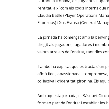
Durant la trobada, els jugadors i juga
l’entitat, així com els codis interns que 
Clàudia Batlle (Player Operations Mana
Esportius) i Xus Escosa (General Manager
La jornada ha començat amb la benvingud
dirigit als jugadors, jugadores i membres 
valors arrelats de l’entitat, tant dins co
També ha explicat que es tracta d’un 
afició fidel, apassionada i compromesa
col·lectiva i d’identitat gironina. Els 
Amb aquesta jornada, el Bàsquet Girona 
formen part de l’entitat i establint le