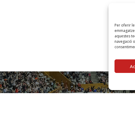
Per oferir l
emmagatzema
aquestes t
navegació o 
consentimen
A
SUBSCRIU-TE
A LA NEWSLETTER