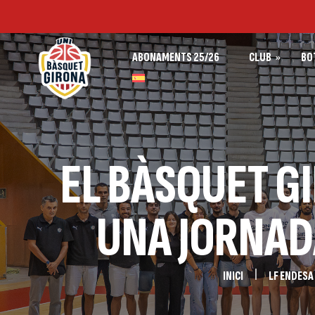
ABONAMENTS 25/26
CLUB
BO
BOTIGA UNI G
PRIMER EQUIP SPAR GIRONA
BOTIGA BÀSQU
PRIMER EQUIP BÀSQUET GI
EL BÀSQUET G
FUNDACIÓ BÀSQUET GIRON
INSTAL·LACIONS
UNA JORNAD
INICI
LF ENDESA