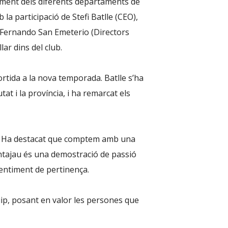
ament dels diferents departaments de
b la participació de Stefi Batlle (CEO),
 Fernando San Emeterio (Directors
ar dins del club.
ortida a la nova temporada. Batlle s’ha
tat i la província, i ha remarcat els
ur. Ha destacat que comptem amb una
ontajau és una demostració de passió
 sentiment de pertinença.
uip, posant en valor les persones que