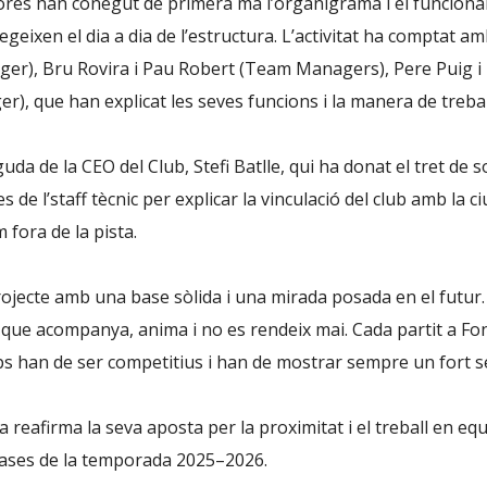
dores han conegut de primera mà l’organigrama i el funcion
regeixen el dia a dia de l’estructura. L’activitat ha comptat am
ger), Bru Rovira i Pau Robert (Team Managers), Pere Puig i
), que han explicat les seves funcions i la manera de treball
a de la CEO del Club, Stefi Batlle, qui ha donat el tret de s
de l’staff tècnic per explicar la vinculació del club amb la ciu
m fora de la pista.
projecte amb una base sòlida i una mirada posada en el fut
, que acompanya, anima i no es rendeix mai. Cada partit a F
equips han de ser competitius i han de mostrar sempre un fort
reafirma la seva aposta per la proximitat i el treball en eq
s bases de la temporada 2025–2026.