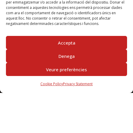
per emmagatzemar i/o accedir a la informació del dispositiu. Donar el
consentiment a aquestes tecnologies ens permetrà processar dades
com ara el comportament de navegació o identificadors únics en
aquest lloc. No consentir o retirar el consentiment, pot afectar
negativament determinades característiques i funcions.
Accepta
Denega
Veure preferències
Cookie Policy
Privacy Statement
SUBSCRIBE
IN THE NEWSLETTER