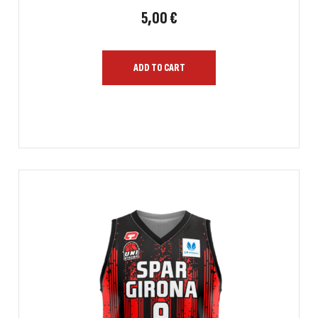
5,00
€
ADD TO CART