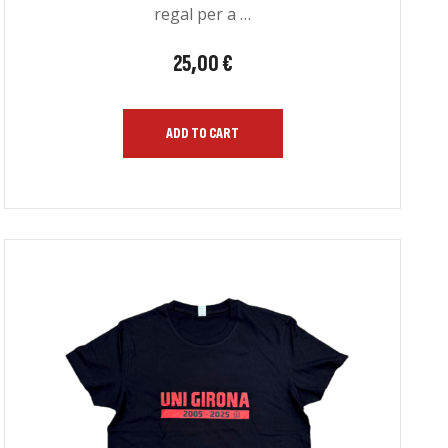
regal per a …
25,00
€
ADD TO CART