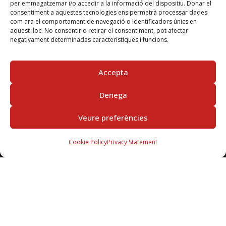
per emmagatzemar i/o accedir a la informació del dispositiu. Donar el
consentiment a aquestes tecnologies ens permetrà processar dades
com ara el comportament de navegació o identificadors únics en
aquest lloc. No consentir o retirar el consentiment, pot afectar
negativament determinades característiques i funcions.
Accepta
Denega
Veure preferències
Cookie Policy
Privacy Statement
SUBSCRIBE
IN THE NEWSLETTER